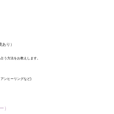
費あり
）
を占う方法をお教えします。
アンヒーリングなど)
゙ー）