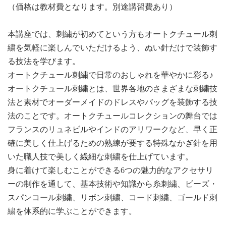
（価格は教材費となります。別途講習費あり
）
本講座では、刺繍が初めてという方もオートクチュール刺
繍を気軽に楽しんでいただけるよう、ぬい針だけで装飾す
る技法を学びます。
オートクチュール刺繍で日常のおしゃれを華やかに彩る♪
オートクチュール刺繍とは、世界各地のさまざまな刺繍技
法と素材でオーダーメイドのドレスやバッグを装飾する技
法のことです。オートクチュールコレクションの舞台では
フランスのリュネビルやインドのアリワークなど、早く正
確に美しく仕上げるための熟練が要する特殊なかぎ針を用
いた職人技で美しく繊細な刺繍を仕上げています。
身に着けて楽しむことができる6つの魅力的なアクセサリ
ーの制作を通して、基本技術や知識から糸刺繍、ビーズ・
スパンコール刺繍、リボン刺繍、コード刺繍、ゴールド刺
繍を体系的に学ぶことができます。