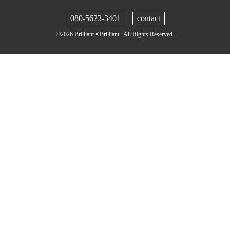
080-5623-3401
contact
©2026
Brilliant☀︎Brilliant
. All Rights Reserved.