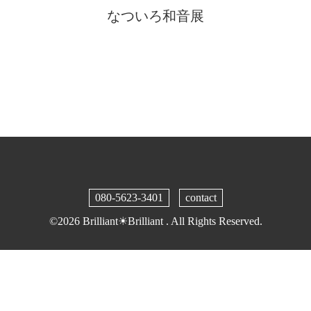
なついろ和音展
080-5623-3401
contact
©2026
Brilliant☀︎Brilliant
. All Rights Reserved.