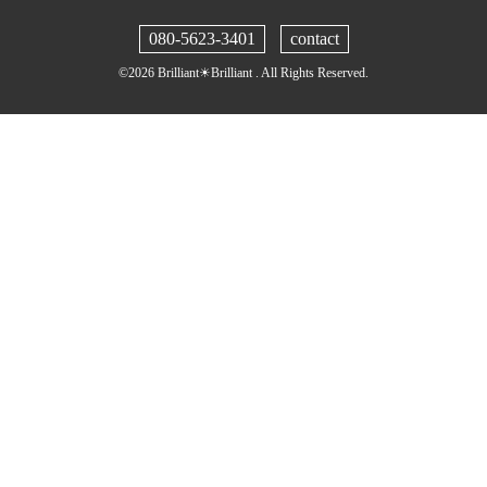
080-5623-3401
contact
©2026
Brilliant☀︎Brilliant
. All Rights Reserved.