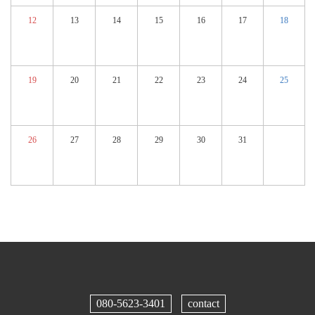
12
13
14
15
16
17
18
19
20
21
22
23
24
25
26
27
28
29
30
31
080-5623-3401
contact