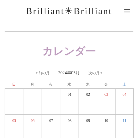
Brilliant☀︎Brilliant
カレンダー
2024年05月
« 前の月
次の月 »
日
月
火
水
木
金
土
01
02
03
04
05
06
07
08
09
10
11